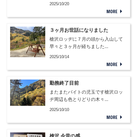
2025/10/20
MORE
３ヶ月お世話になりました
槍沢ロッヂに７月の頭から入山して
早々と３ヶ月が経ちました...
2025/10/14
MORE
勤務終了目前
またまたバイトの児玉です槍沢ロッ
ヂ周辺も色とりどりの木々...
2025/10/10
MORE
槍沢 今昔の感