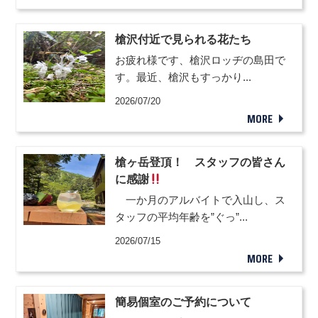
槍沢付近で見られる花たち
お疲れ様です、槍沢ロッヂの島田で
す。最近、槍沢もすっかり...
2026/07/20
MORE
槍ヶ岳登頂！ スタッフの皆さん
に感謝
一か月のアルバイトで入山し、ス
タッフの平均年齢を”ぐっ”...
2026/07/15
MORE
簡易個室のご予約について