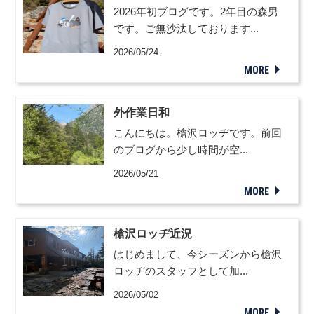
2026年初ブログです。2年目の森男
です。ご無沙汰しております...
2026/05/24
MORE
外作業日和
こんにちは。槍沢ロッヂです。前回
のブログから少し時間が空...
2026/05/21
MORE
槍沢ロッヂ近況
はじめまして、今シーズンから槍沢
ロッヂのスタッフとして加...
2026/05/02
MORE