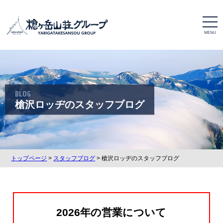
t
o
g
g
l
e
n
a
v
i
BLOG
g
a
槍沢ロッヂのスタッフブログ
t
i
o
n
トップページ
>
スタッフブログ
> 槍沢ロッヂのスタッフブログ
2026年の営業について