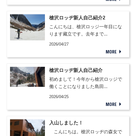
槍沢ロッヂ新人自己紹介2
こんにちは、槍沢ロッジ一年目にな
ります藏立です。去年まで...
2026/04/27
MORE
槍沢ロッヂ新人自己紹介
初めまして！今年から槍沢ロッジで
働くことになりました島田...
2026/04/25
MORE
入山しました！
こんにちは。槍沢ロッヂの森女で