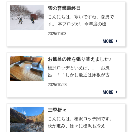
雪の営業最終日
こんにちは、寒いですね。森男で
す。 本ブログが、今年度の槍...
2025/11/03
MORE
お風呂の床を張り替えました♪
槍沢ロッヂといえば、、 お風
呂 ！！しかし最近は床板が古...
2025/10/28
MORE
三季折々
こんにちは。槍沢ロッヂ関です。
秋が進み、徐々に槍沢も冷え...