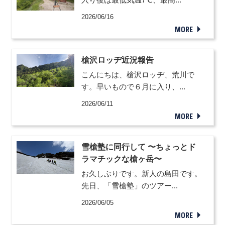
2026/06/16
MORE
槍沢ロッヂ近況報告
こんにちは、槍沢ロッヂ、荒川で
す。早いもので６月に入り、...
2026/06/11
MORE
雪槍塾に同行して 〜ちょっとド
ラマチックな槍ヶ岳〜
お久しぶりです。新人の島田です。
先日、「雪槍塾」のツアー...
2026/06/05
MORE