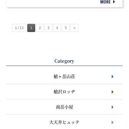
MORE
1 / 13
1
2
3
4
5
»
Category
槍ヶ岳山荘
槍沢ロッヂ
南岳小屋
大天井ヒュッテ