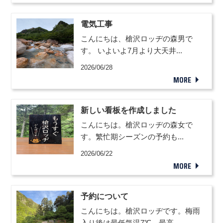
電気工事
こんにちは、槍沢ロッヂの森男で
す。 いよいよ7月より大天井...
2026/06/28
MORE
新しい看板を作成しました
こんにちは。槍沢ロッヂの森女で
す。繁忙期シーズンの予約も...
2026/06/22
MORE
予約について
こんにちは。槍沢ロッヂです。梅雨
入り後は最低気温7℃、最高...