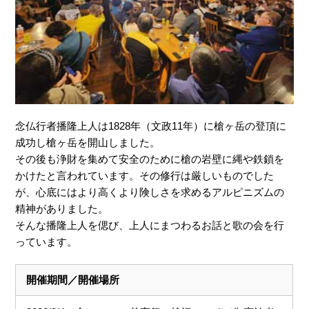
念仏行者播隆上人は1828年（文政11年）に槍ヶ岳の登頂に
成功し槍ヶ岳を開山しました。
その後も浄財を集めて安全のために槍の岩壁に縄や鉄鎖を
かけたと言われています。その修行は厳しいものでした
が、心底にはより高くより険しさを求めるアルピニズムの
精神がありました。
そんな播隆上人を偲び、上人にまつわるお話と歌の会を行
っています。
開催期間／開催場所