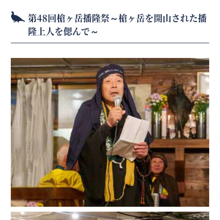
第48回槍ヶ岳播隆祭～槍ヶ岳を開山された播
隆上人を偲んで～