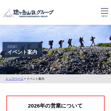
t
o
g
g
l
e
n
a
v
i
EVENT
g
a
イベント案内
t
i
o
n
トップページ
> イベント案内
2026年の営業について