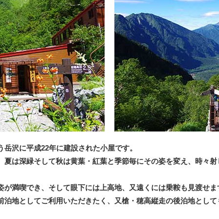
う岳沢に平成22年に建設された小屋です。
、夏は深緑そして秋は黄葉・紅葉と季節毎にその姿を変え、時々射
姿が満喫でき、そして眼下には上高地、又遠くには乗鞍も見渡せま
前泊地としてご利用いただきたく、又槍・穂高縦走の後泊地として