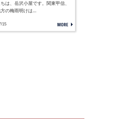
にちは、岳沢小屋です。関東甲信、
方の梅雨明けは...
MORE
7/15