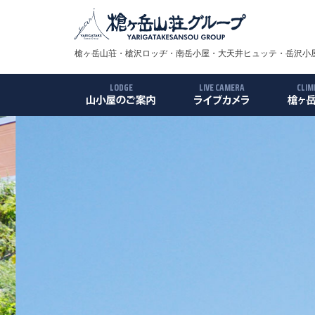
槍ヶ岳山荘・槍沢ロッヂ・南岳小屋・大天井ヒュッテ・岳沢小屋
LODGE
LIVE CAMERA
CLIM
槍ヶ岳山荘
槍沢ロッヂ
南岳小屋
大天井ヒュッテ
岳沢小屋
殺生小屋
槍ヶ岳
ルート
アクセ
ギャラ