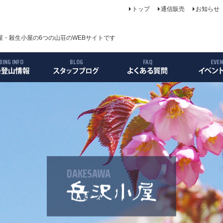
トップ
通信販売
お知らせ
・殺生小屋の6つの山荘のWEBサイトです
BING INFO
BLOG
FAQ
EVE
について
案内
ス
リー
DAKESAWA