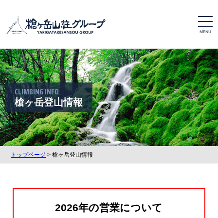
t
o
g
g
l
e
n
a
v
i
CLIMBING INFO
g
a
槍ヶ岳登山情報
t
i
o
n
トップページ
> 槍ヶ岳登山情報
2026年の営業について