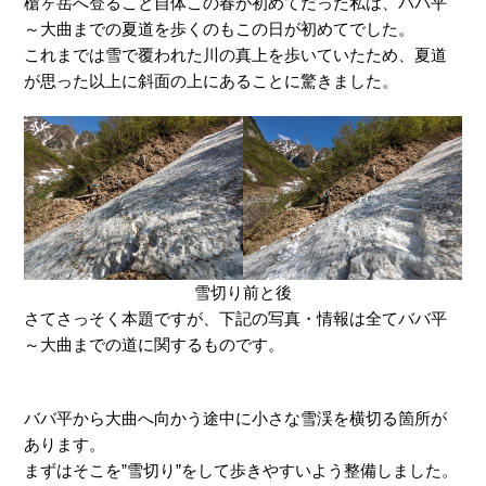
槍ヶ岳へ登ること自体この春が初めてだった私は、ババ平
～大曲までの夏道を歩くのもこの日が初めてでした。
これまでは雪で覆われた川の真上を歩いていたため、夏道
が思った以上に斜面の上にあることに驚きました。
雪切り前と後
さてさっそく本題ですが、下記の写真・情報は全てババ平
～大曲までの道に関するものです。
ババ平から大曲へ向かう途中に小さな雪渓を横切る箇所が
あります。
まずはそこを”雪切り”をして歩きやすいよう整備しました。