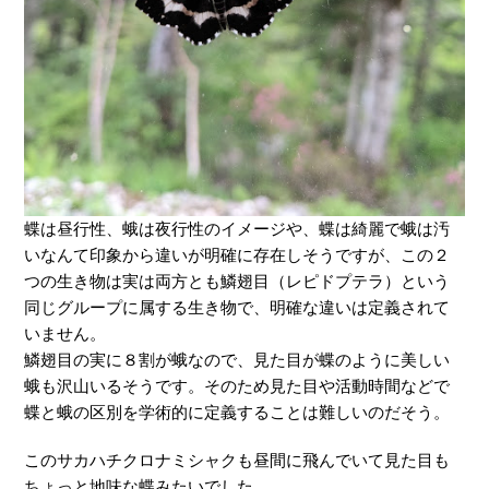
蝶は昼行性、蛾は夜行性のイメージや、蝶は綺麗で蛾は汚
いなんて印象から違いが明確に存在しそうですが、この２
つの生き物は実は両方とも鱗翅目（レピドプテラ）という
同じグループに属する生き物で、明確な違いは定義されて
いません。
鱗翅目の実に８割が蛾なので、見た目が蝶のように美しい
蛾も沢山いるそうです。そのため見た目や活動時間などで
蝶と蛾の区別を学術的に定義することは難しいのだそう。
このサカハチクロナミシャクも昼間に飛んでいて見た目も
ちょっと地味な蝶みたいでした。