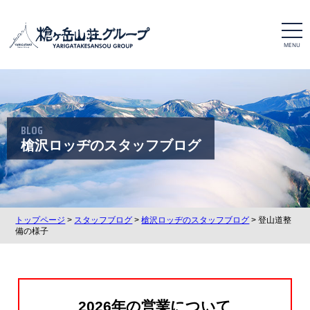
t
o
g
g
l
e
n
a
v
i
BLOG
g
a
槍沢ロッヂのスタッフブログ
t
i
o
n
トップページ
>
スタッフブログ
>
槍沢ロッヂのスタッフブログ
> 登山道整
備の様子
2026年の営業について