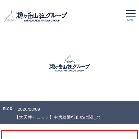
t
o
g
g
l
e
n
a
v
i
g
a
t
i
o
n
※特別な許可を得て撮影しています
BLOG
2026/08/09
【大天井ヒュッテ】中房線通行止めに関して