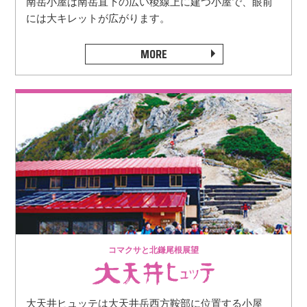
南岳小屋は南岳直下の広い稜線上に建つ小屋で、眼前
には大キレットが広がります。
MORE
コマクサと北鎌尾根展望
大天井ヒュッテは大天井岳西方鞍部に位置する小屋