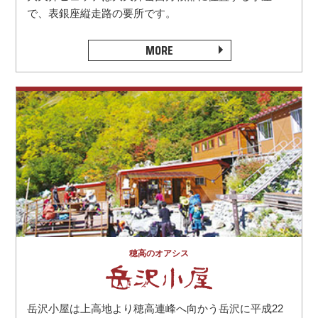
で、表銀座縦走路の要所です。
MORE
穂高のオアシス
岳沢小屋は上高地より穂高連峰へ向かう岳沢に平成22