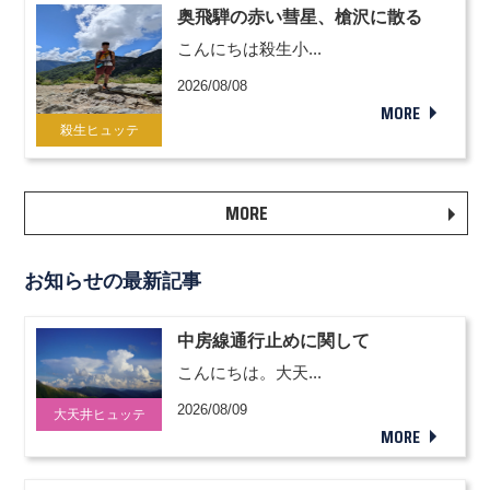
奥飛騨の赤い彗星、槍沢に散る
こんにちは殺生小...
2026/08/08
MORE
殺生ヒュッテ
MORE
お知らせの最新記事
中房線通行止めに関して
こんにちは。大天...
2026/08/09
大天井ヒュッテ
MORE