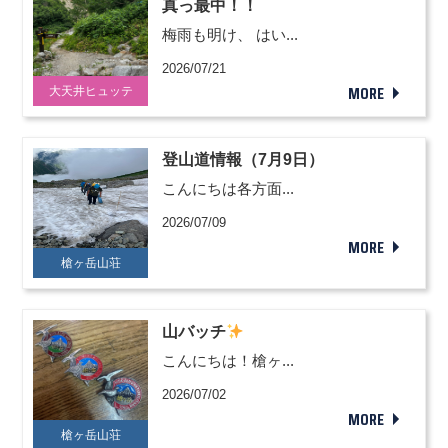
真っ最中！！
梅雨も明け、 はい...
2026/07/21
MORE
大天井ヒュッテ
登山道情報（7月9日）
こんにちは各方面...
2026/07/09
MORE
槍ヶ岳山荘
山バッチ
こんにちは！槍ヶ...
2026/07/02
MORE
槍ヶ岳山荘