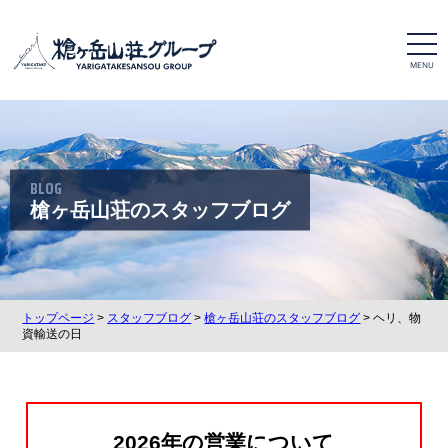
t
o
g
g
l
e
n
a
v
i
BLOG
g
a
槍ヶ岳山荘のスタッフブログ
t
i
o
n
トップページ
>
スタッフブログ
>
槍ヶ岳山荘のスタッフブログ
> ヘリ、物
資輸送の日
2026年の営業について