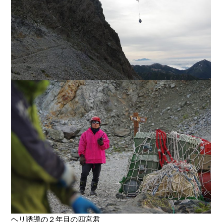
ヘリ誘導の２年目の四宮君