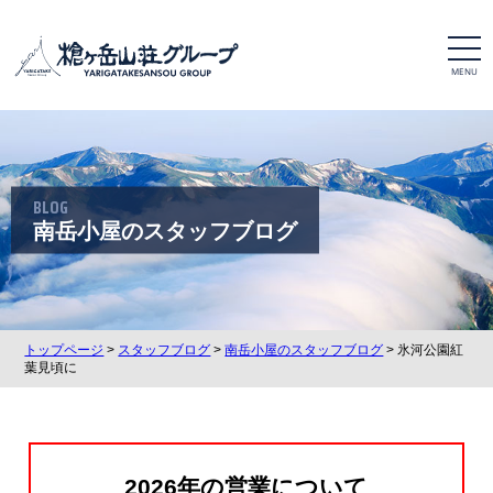
t
o
g
g
l
e
n
a
v
i
BLOG
g
a
南岳小屋のスタッフブログ
t
i
o
n
トップページ
>
スタッフブログ
>
南岳小屋のスタッフブログ
> 氷河公園紅
葉見頃に
2026年の営業について