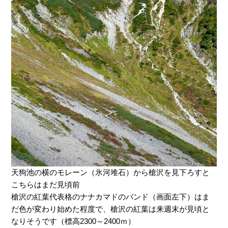
天狗池の横のモレーン（氷河堆石）から槍沢を見下ろすと
こちらはまだ見頃前
槍沢の紅葉代表格のナナカマドのバンド（画面左下）はま
だ色が変わり始めた程度で、槍沢の紅葉は来週末が見頃と
なりそうです（標高2300～2400ｍ）