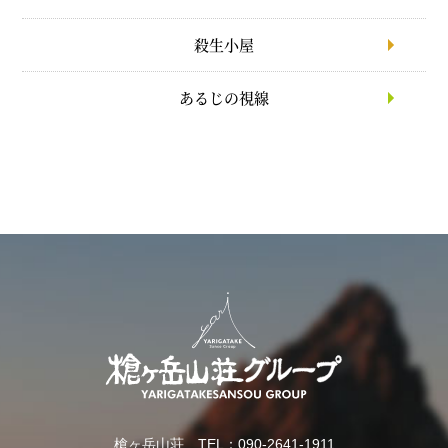
殺生小屋
あるじの視線
槍ヶ岳山荘 TEL：090-2641-1911