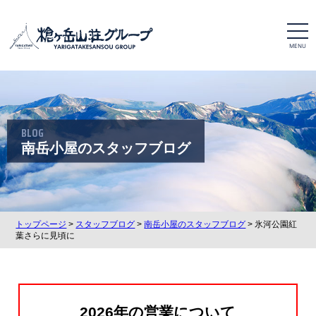
t
o
g
g
l
e
n
a
v
i
BLOG
g
a
南岳小屋のスタッフブログ
t
i
o
n
トップページ
>
スタッフブログ
>
南岳小屋のスタッフブログ
> 氷河公園紅
葉さらに見頃に
2026年の営業について