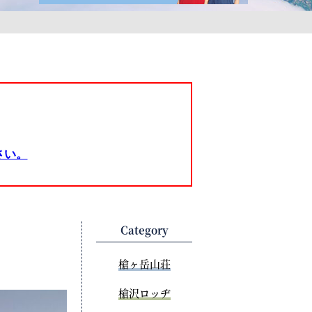
さい。
Category
槍ヶ岳山荘
槍沢ロッヂ