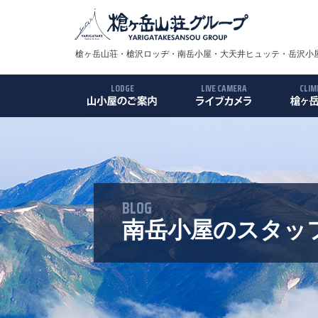
槍ヶ岳山荘・槍沢ロッヂ・南岳小屋・大天井ヒュッテ・岳沢小屋
LODGE
LIVE CAMERA
CLIM
槍ヶ岳山荘
槍沢ロッヂ
南岳小屋
大天井ヒュッテ
岳沢小屋
殺生小屋
槍ヶ岳
ルート
アクセ
ギャラ
BLOG
南岳小屋のスタッ