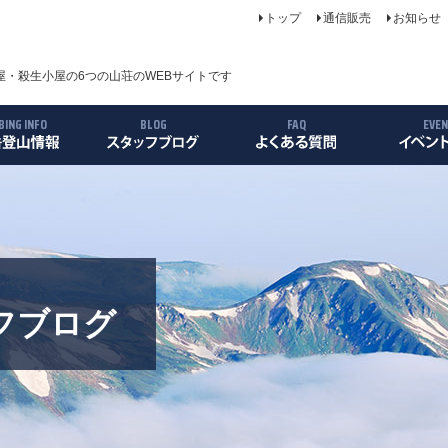
トップ
通信販売
お知らせ
・殺生小屋の6つの山荘のWEBサイトです
BING INFO
BLOG
FAQ
EVE
について
案内
ス
リー
フブログ