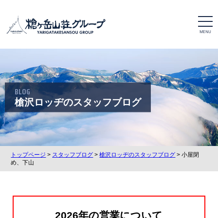
t
o
g
g
l
e
n
a
v
i
BLOG
g
a
槍沢ロッヂのスタッフブログ
t
i
o
n
トップページ
>
スタッフブログ
>
槍沢ロッヂのスタッフブログ
> 小屋閉
め、下山
2026年の営業について