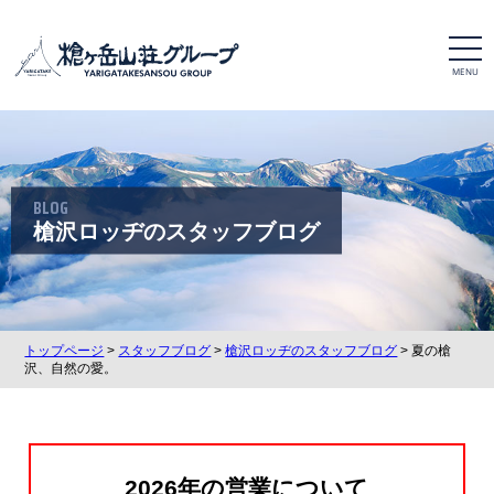
t
o
g
g
l
e
n
a
v
i
BLOG
g
a
槍沢ロッヂのスタッフブログ
t
i
o
n
トップページ
>
スタッフブログ
>
槍沢ロッヂのスタッフブログ
> 夏の槍
沢、自然の愛。
2026年の営業について