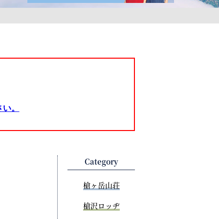
さい。
Category
槍ヶ岳山荘
槍沢ロッヂ