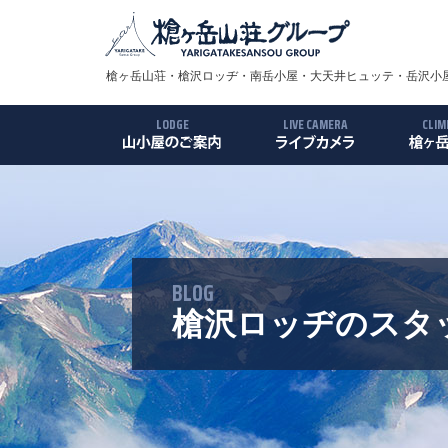
槍ヶ岳山荘・槍沢ロッヂ・南岳小屋・大天井ヒュッテ・岳沢小屋
LODGE
LIVE CAMERA
CLIM
槍ヶ岳山荘
槍沢ロッヂ
南岳小屋
大天井ヒュッテ
岳沢小屋
殺生小屋
槍ヶ岳
ルート
アクセ
ギャラ
BLOG
槍沢ロッヂのスタ