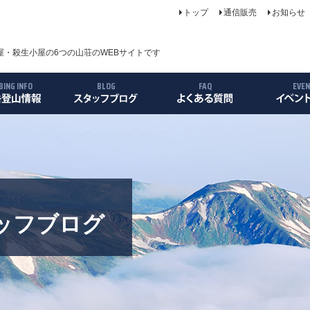
トップ
通信販売
お知らせ
・殺生小屋の6つの山荘のWEBサイトです
BING INFO
BLOG
FAQ
EVE
について
案内
ス
リー
ッフブログ