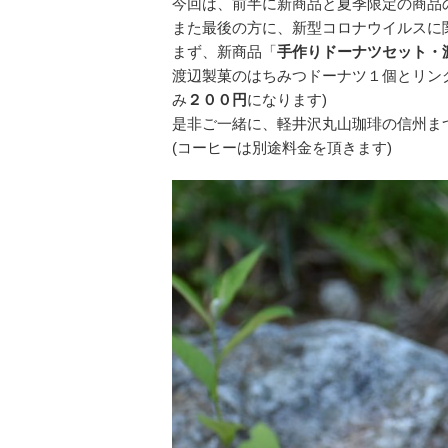
今回は、前半に新商品と夏季限定の商品
また最後の方に、新型コロナウイルスに
まず、新商品「
手作りドーナツセット・
渡辺製菓のはちみつドーナツ１個とリン
み
２００円
になります)
是非ご一緒に、軽井沢丸山珈琲の信州ま
(コーヒーは別途料金を頂きます)