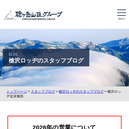
t
o
g
g
l
e
n
a
v
i
BLOG
g
a
槍沢ロッヂのスタッフブログ
t
i
o
n
トップページ
>
スタッフブログ
>
槍沢ロッヂのスタッフブログ
> 槍沢ロッ
ヂ近況報告
2026年の営業について