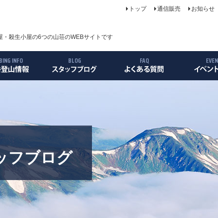
トップ
通信販売
お知らせ
・殺生小屋の6つの山荘のWEBサイトです
BING INFO
BLOG
FAQ
EVE
について
案内
ス
リー
ッフブログ