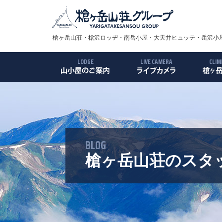
槍ヶ岳山荘・槍沢ロッヂ・南岳小屋・大天井ヒュッテ・岳沢小屋
LODGE
LIVE CAMERA
CLIM
槍ヶ岳山荘
槍沢ロッヂ
南岳小屋
大天井ヒュッテ
岳沢小屋
殺生小屋
槍ヶ岳
ルート
アクセ
ギャラ
BLOG
槍ヶ岳山荘のスタ