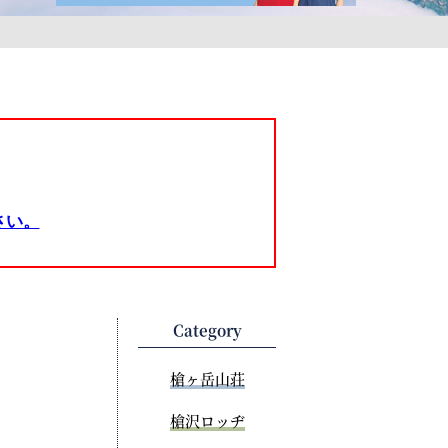
さい。
Category
槍ヶ岳山荘
槍沢ロッヂ