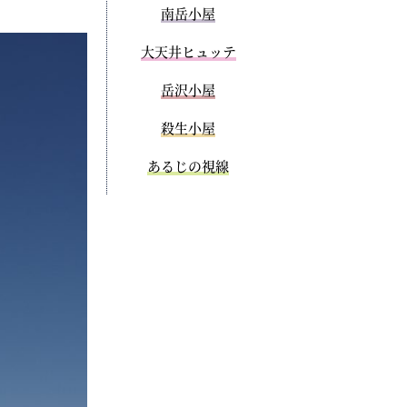
南岳小屋
大天井ヒュッテ
岳沢小屋
殺生小屋
あるじの視線