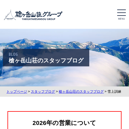
t
o
g
g
l
e
n
a
v
i
BLOG
g
a
槍ヶ岳山荘のスタッフブログ
t
i
o
n
トップページ
>
スタッフブログ
>
槍ヶ岳山荘のスタッフブログ
> 雪上訓練
2026年の営業について