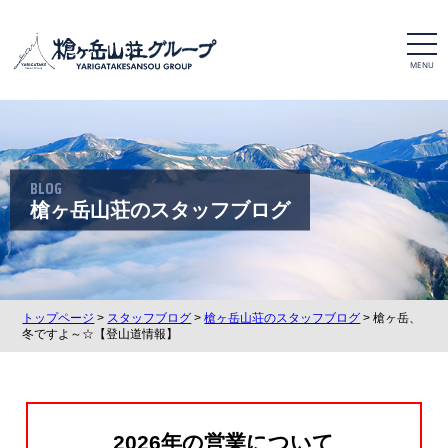
t
o
g
g
l
e
n
a
v
i
BLOG
g
a
槍ヶ岳山荘のスタッフブログ
t
i
o
n
トップページ
>
スタッフブログ
>
槍ヶ岳山荘のスタッフブログ
> 槍ヶ岳、
冬ですよ～☆【登山道情報】
2026年の営業について