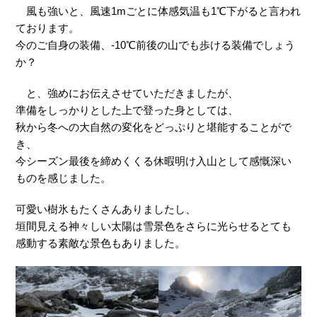
風も強いと、風速1mごとに体感気温も1℃下がると言われ
ております。
今のご自身の装備、-10℃前後の山でも歩ける装備でしょう
か？
と、強めにお伝えさせていただきましたが、
準備をしっかりとした上で登った身としては、
秋から冬への大自然の変化をどっぷりと堪能することがで
き、
今シーズン最後を締めくくる休暇明け入山として感慨深い
ものを感じました。
可愛い樹氷もたくさんありましたし、
垣間見える神々しい太陽は雪景色をさらに光らせるとても
感動する素敵な景色もありました。