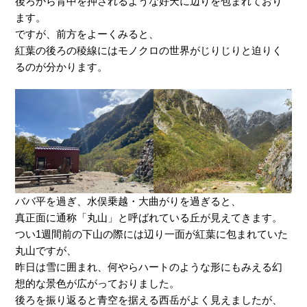
後ろから背中を押されるような好天に辺りを包まれており
ます。
ですが、前方をよーくみると、
紅葉の後ろの稜線にはモノクロの世界がじりじりと迫りく
るのが分かります。
ババ平を過ぎ、水俣乗越・大曲がりを過ぎると、
真正面に通称「丸山」と呼ばれている丘が見えてきます。
つい1週間前の下山の際には辺り一面が紅葉に包まれていた
丸山ですが、
昨日は雪に囲まれ、何やらハートのような形にもみえる幻
想的な景色が広がっておりました。
後ろを振り返ると青空を据える西岳がよく見えましたが、