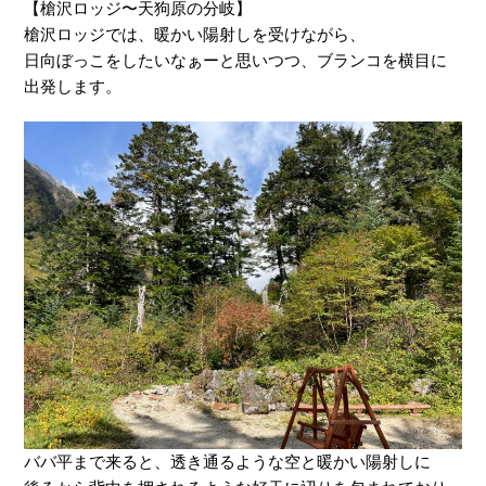
【槍沢ロッジ〜天狗原の分岐】
槍沢ロッジでは、暖かい陽射しを受けながら、
日向ぼっこをしたいなぁーと思いつつ、ブランコを横目に
出発します。
ババ平まで来ると、透き通るような空と暖かい陽射しに