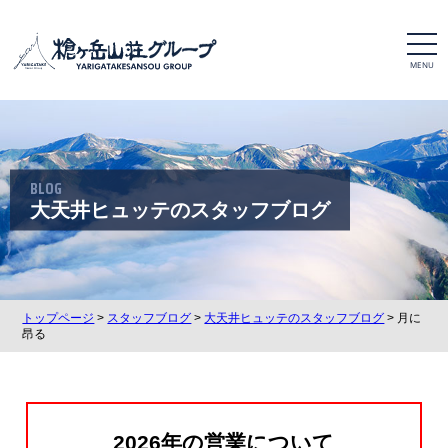
t
o
g
g
l
e
n
a
v
i
BLOG
g
a
大天井ヒュッテのスタッフブログ
t
i
o
n
トップページ
>
スタッフブログ
>
大天井ヒュッテのスタッフブログ
> 月に
昂る
2026年の営業について