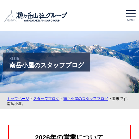
t
o
g
g
l
e
n
a
v
i
BLOG
g
a
南岳小屋のスタッフブログ
t
i
o
n
トップページ
>
スタッフブログ
>
南岳小屋のスタッフブログ
> 週末です、
南岳小屋。
2026年の営業について