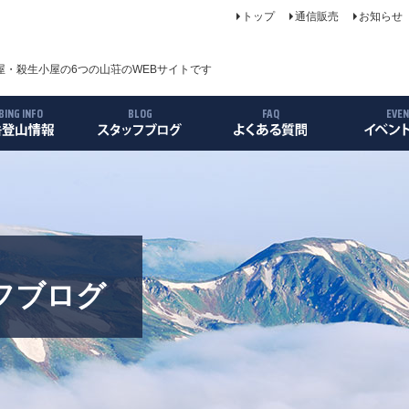
トップ
通信販売
お知らせ
・殺生小屋の6つの山荘のWEBサイトです
BING INFO
BLOG
FAQ
EVE
について
案内
ス
リー
フブログ