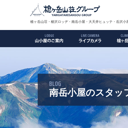
槍ヶ岳山荘・槍沢ロッヂ・南岳小屋・大天井ヒュッテ・岳沢小屋
LODGE
LIVE CAMERA
CLIM
槍ヶ岳山荘
槍沢ロッヂ
南岳小屋
大天井ヒュッテ
岳沢小屋
殺生小屋
槍ヶ岳
ルート
アクセ
ギャラ
BLOG
南岳小屋のスタッ