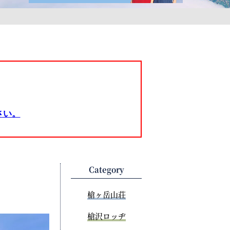
さい。
Category
槍ヶ岳山荘
槍沢ロッヂ