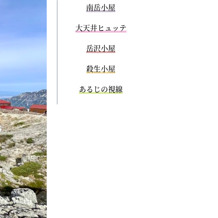
南岳小屋
大天井ヒュッテ
岳沢小屋
殺生小屋
あるじの視線