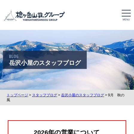
t
o
g
g
l
e
n
a
v
i
BLOG
g
a
岳沢小屋のスタッフブログ
t
i
o
n
トップページ
>
スタッフブログ
>
岳沢小屋のスタッフブログ
> 9月 秋の
風
2026年の営業について