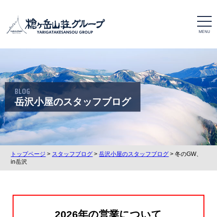
t
o
g
g
l
e
n
a
v
i
BLOG
g
a
岳沢小屋のスタッフブログ
t
i
o
n
トップページ
>
スタッフブログ
>
岳沢小屋のスタッフブログ
> 冬のGW、
in岳沢
2026年の営業について