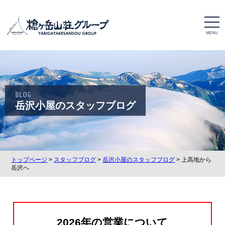
t
o
g
g
l
e
n
a
v
i
BLOG
g
a
岳沢小屋のスタッフブログ
t
i
o
n
トップページ
>
スタッフブログ
>
岳沢小屋のスタッフブログ
> 上高地から
岳沢へ
2026年の営業について