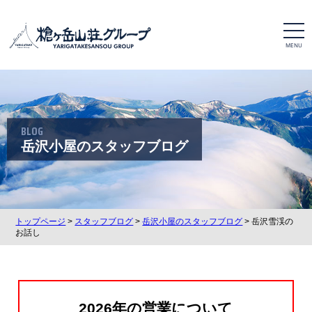
t
o
g
g
l
e
n
a
v
i
BLOG
g
a
岳沢小屋のスタッフブログ
t
i
o
n
トップページ
>
スタッフブログ
>
岳沢小屋のスタッフブログ
> 岳沢雪渓の
お話し
2026年の営業について