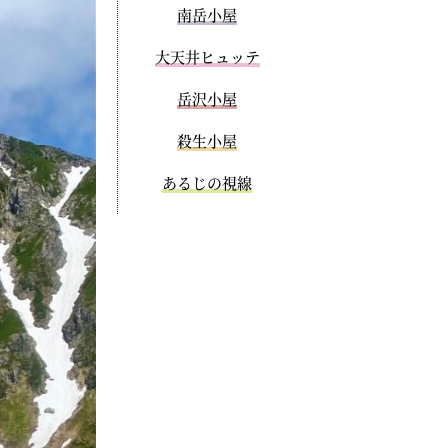
南岳小屋
大天井ヒュッテ
岳沢小屋
殺生小屋
あるじの視線