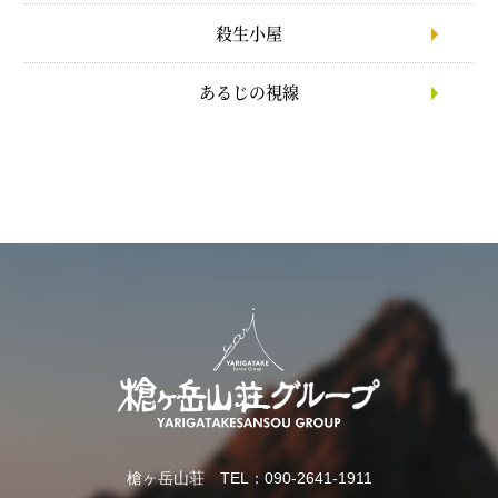
殺生小屋
あるじの視線
槍ヶ岳山荘 TEL：090-2641-1911