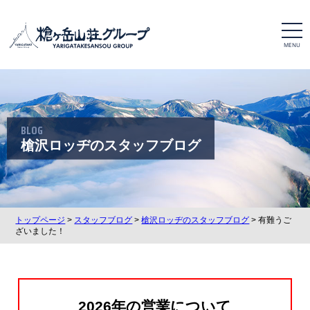
t
o
g
g
l
e
n
a
v
i
BLOG
g
a
槍沢ロッヂのスタッフブログ
t
i
o
n
トップページ
>
スタッフブログ
>
槍沢ロッヂのスタッフブログ
> 有難うご
ざいました！
2026年の営業について