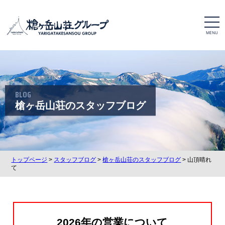
t
o
g
g
l
e
n
a
v
i
BLOG
g
a
槍ヶ岳山荘のスタッフブログ
t
i
o
n
トップページ
>
スタッフブログ
>
槍ヶ岳山荘のスタッフブログ
> 山頂晴れ
て
2026年の営業について