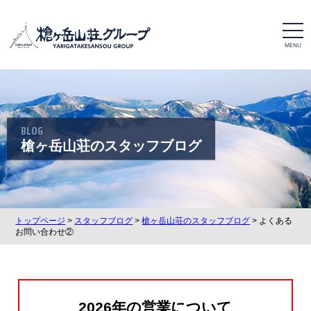
t
o
g
g
l
e
n
a
v
i
BLOG
g
a
槍ヶ岳山荘のスタッフブログ
t
i
o
n
トップページ
>
スタッフブログ
>
槍ヶ岳山荘のスタッフブログ
> よくある
お問い合わせ②
2026年の営業について