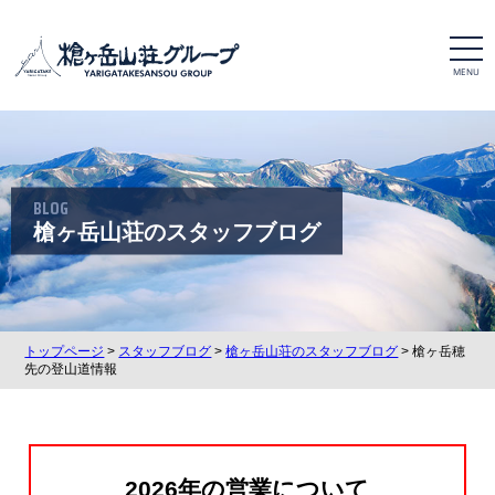
t
o
g
g
l
e
n
a
v
i
BLOG
g
a
槍ヶ岳山荘のスタッフブログ
t
i
o
n
トップページ
>
スタッフブログ
>
槍ヶ岳山荘のスタッフブログ
> 槍ヶ岳穂
先の登山道情報
2026年の営業について