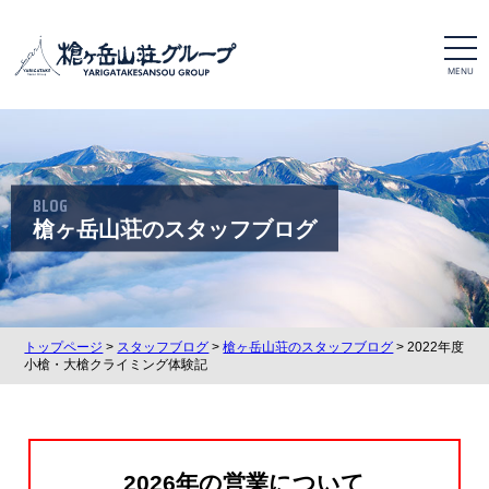
t
o
g
g
l
e
n
a
v
i
BLOG
g
a
槍ヶ岳山荘のスタッフブログ
t
i
o
n
トップページ
>
スタッフブログ
>
槍ヶ岳山荘のスタッフブログ
> 2022年度
小槍・大槍クライミング体験記
2026年の営業について