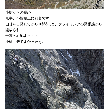
小槍からの眺め
無事、小槍頂上に到着です！
山荘を出発してから1時間ほど、クライミングの緊張感から
開放され
最高の心地よさ・・・
小槍、来てよかったぁ。