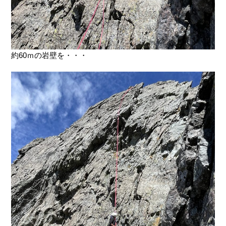
約60ｍの岩壁を・・・