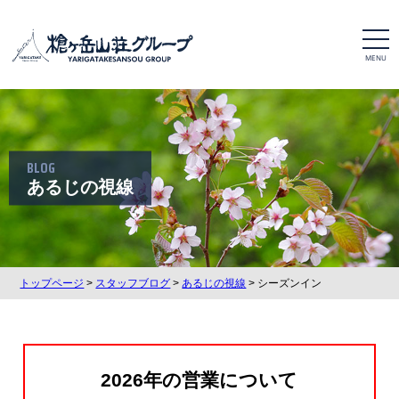
t
o
g
g
l
e
n
a
v
i
BLOG
g
a
あるじの視線
t
i
o
n
トップページ
>
スタッフブログ
>
あるじの視線
> シーズンイン
2026年の営業について