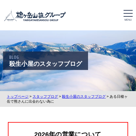
t
o
g
g
l
e
n
a
v
i
BLOG
g
a
殺生小屋のスタッフブログ
t
i
o
n
トップページ
>
スタッフブログ
>
殺生小屋のスタッフブログ
> ある日槍ヶ
岳で熊さんに出会わない為に
2026年の営業について