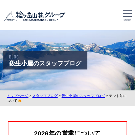
t
o
g
g
l
e
n
a
v
i
BLOG
g
a
殺生小屋のスタッフブログ
t
i
o
n
トップページ
>
スタッフブログ
>
殺生小屋のスタッフブログ
> テント泊に
ついて
2026年の営業について