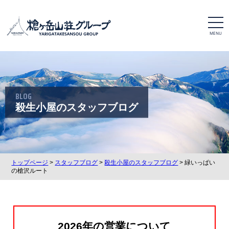
t
o
g
g
l
e
n
a
v
i
BLOG
g
a
殺生小屋のスタッフブログ
t
i
o
n
トップページ
>
スタッフブログ
>
殺生小屋のスタッフブログ
> 緑いっぱい
の槍沢ルート
2026年の営業について