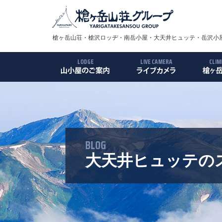
槍ヶ岳山荘・槍沢ロッヂ・南岳小屋・大天井ヒュッテ・岳沢小屋
LODGE
LIVE CAMERA
CLIM
槍ヶ岳山荘
槍沢ロッヂ
南岳小屋
大天井ヒュッテ
岳沢小屋
殺生小屋
槍ヶ岳
ルート
アクセ
ギャラ
BLOG
大天井ヒュッテの