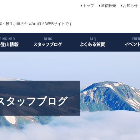
トップ
通信販売
お知らせ
・殺生小屋の6つの山荘のWEBサイトです
BING INFO
BLOG
FAQ
EVE
について
案内
ス
リー
スタッフブログ