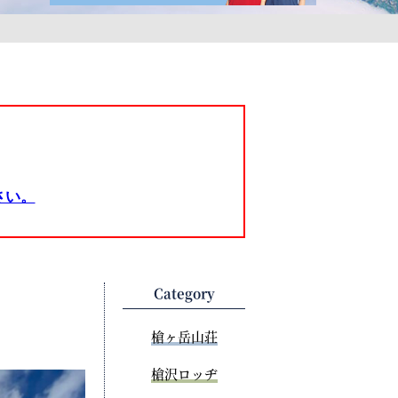
さい。
Category
槍ヶ岳山荘
槍沢ロッヂ