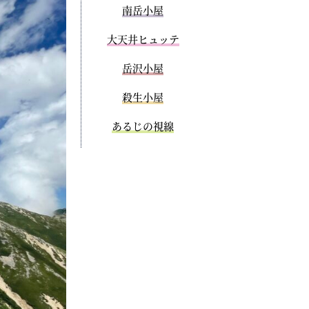
南岳小屋
大天井ヒュッテ
岳沢小屋
殺生小屋
あるじの視線