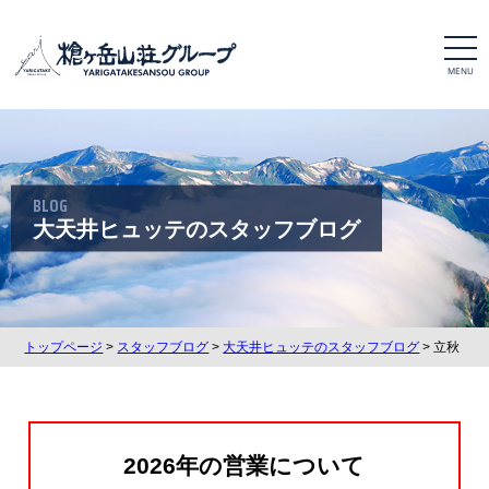
t
o
g
g
l
e
n
a
v
i
BLOG
g
a
大天井ヒュッテのスタッフブログ
t
i
o
n
トップページ
>
スタッフブログ
>
大天井ヒュッテのスタッフブログ
> 立秋
2026年の営業について