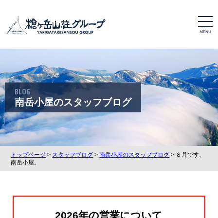
t
o
g
g
l
e
n
a
v
i
BLOG
g
a
南岳小屋のスタッフブログ
t
i
o
n
トップページ
>
スタッフブログ
>
南岳小屋のスタッフブログ
> ８月です、
南岳小屋。
2026年の営業について