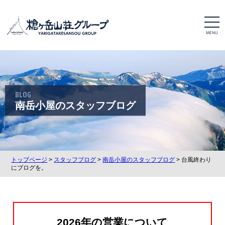
t
o
g
g
l
e
n
a
v
i
BLOG
g
a
南岳小屋のスタッフブログ
t
i
o
n
トップページ
>
スタッフブログ
>
南岳小屋のスタッフブログ
> 台風終わり
にブログを。
2026年の営業について