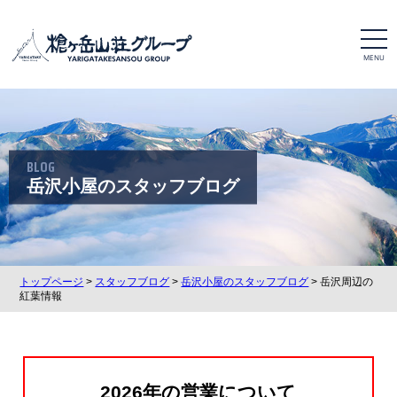
t
o
g
g
l
e
n
a
v
i
BLOG
g
a
岳沢小屋のスタッフブログ
t
i
o
n
トップページ
>
スタッフブログ
>
岳沢小屋のスタッフブログ
> 岳沢周辺の
紅葉情報
2026年の営業について