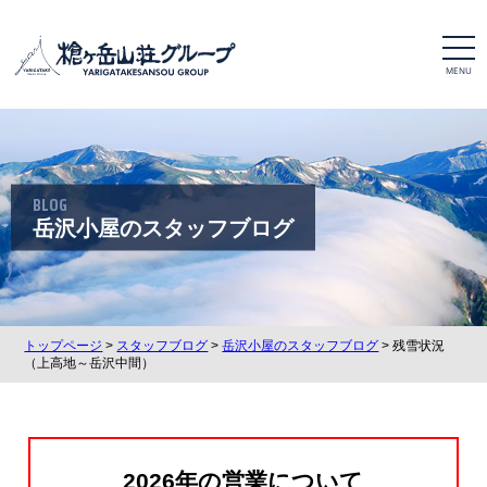
t
o
g
g
l
e
n
a
v
i
BLOG
g
a
岳沢小屋のスタッフブログ
t
i
o
n
トップページ
>
スタッフブログ
>
岳沢小屋のスタッフブログ
> 残雪状況
（上高地～岳沢中間）
2026年の営業について