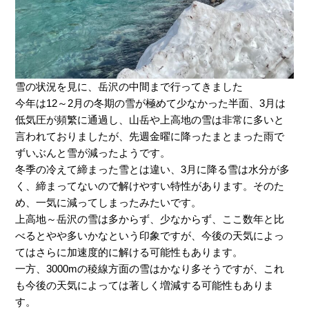
雪の状況を見に、岳沢の中間まで行ってきました
今年は12～2月の冬期の雪が極めて少なかった半面、3月は
低気圧が頻繁に通過し、山岳や上高地の雪は非常に多いと
言われておりましたが、先週金曜に降ったまとまった雨で
ずいぶんと雪が減ったようです。
冬季の冷えて締まった雪とは違い、3月に降る雪は水分が多
く、締まってないので解けやすい特性があります。そのた
め、一気に減ってしまったみたいです。
上高地～岳沢の雪は多からず、少なからず、ここ数年と比
べるとやや多いかなという印象ですが、今後の天気によっ
てはさらに加速度的に解ける可能性もあります。
一方、3000mの稜線方面の雪はかなり多そうですが、これ
も今後の天気によっては著しく増減する可能性もありま
す。