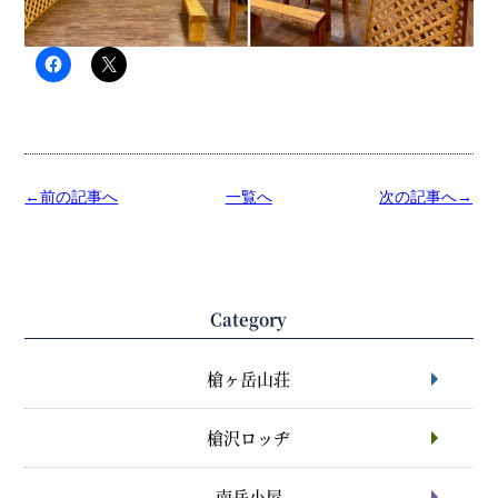
←前の記事へ
一覧へ
次の記事へ→
Category
槍ヶ岳山荘
槍沢ロッヂ
南岳小屋