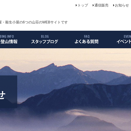
トップ
通信販売
お知らせ
・殺生小屋の6つの山荘のWEBサイトです
BING INFO
BLOG
FAQ
EVE
について
案内
ス
リー
せ