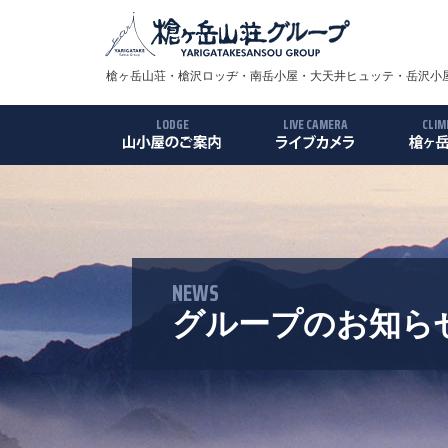
槍ヶ岳山荘・槍沢ロッヂ・南岳小屋・大天井ヒュッテ・岳沢小屋
LODGE
LIVE CAMERA
CLIM
槍ヶ岳山荘
槍沢ロッヂ
南岳小屋
大天井ヒュッテ
岳沢小屋
殺生小屋
槍ヶ岳
ルート
アクセ
ギャラ
NEWS
グループのお知ら