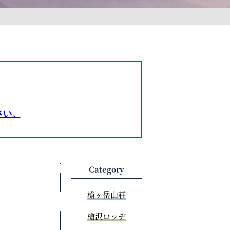
さい。
Category
槍ヶ岳山荘
槍沢ロッヂ