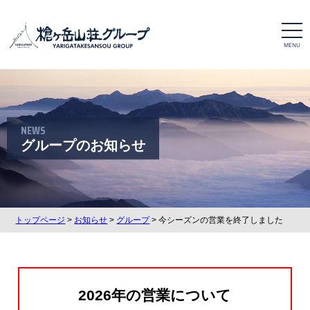
t
o
g
g
l
e
n
a
v
i
NEWS
g
a
グループのお知らせ
t
i
o
n
トップページ
>
お知らせ
>
グループ
> 今シーズンの営業を終了しました
2026年の営業について